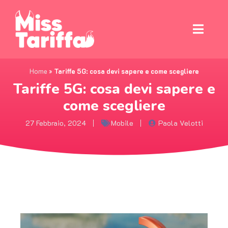
Home
»
Tariffe 5G: cosa devi sapere e come scegliere
Tariffe 5G: cosa devi sapere e
come scegliere
27 Febbraio, 2024
Mobile
Paola Velotti