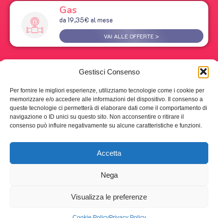
Gas
da 19,35€ al mese
VAI ALLE OFFERTE >
Gestisci Consenso
Per fornire le migliori esperienze, utilizziamo tecnologie come i cookie per
memorizzare e/o accedere alle informazioni del dispositivo. Il consenso a
queste tecnologie ci permetterà di elaborare dati come il comportamento di
navigazione o ID unici su questo sito. Non acconsentire o ritirare il
consenso può influire negativamente su alcune caratteristiche e funzioni.
Accetta
Nega
Visualizza le preferenze
© 2024 Miss Tariffa srl | P.IVA 09063191218 – Tutti i diritti
Cookie Policy
Privacy Policy