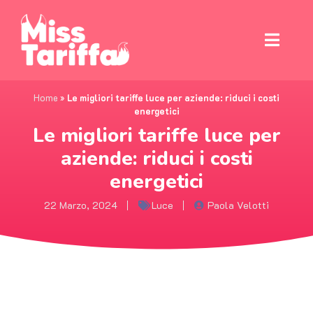
Home
»
Le migliori tariffe luce per aziende: riduci i costi
energetici
Le migliori tariffe luce per
aziende: riduci i costi
energetici
22 Marzo, 2024
Luce
Paola Velotti