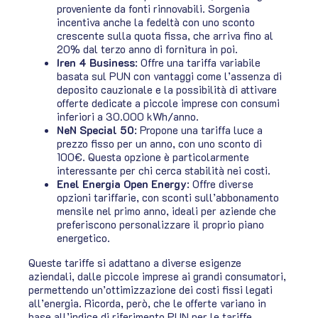
proveniente da fonti rinnovabili. Sorgenia
incentiva anche la fedeltà con uno sconto
crescente sulla quota fissa, che arriva fino al
20% dal terzo anno di fornitura in poi​​.
Iren 4 Business
: Offre una tariffa variabile
basata sul PUN con vantaggi come l’assenza di
deposito cauzionale e la possibilità di attivare
offerte dedicate a piccole imprese con consumi
inferiori a 30.000 kWh/anno​​​​.
NeN Special 50
: Propone una tariffa luce a
prezzo fisso per un anno, con uno sconto di
100€. Questa opzione è particolarmente
interessante per chi cerca stabilità nei costi​​.
Enel Energia Open Energy
: Offre diverse
opzioni tariffarie, con sconti sull’abbonamento
mensile nel primo anno, ideali per aziende che
preferiscono personalizzare il proprio piano
energetico​​.
Queste tariffe si adattano a diverse esigenze
aziendali, dalle piccole imprese ai grandi consumatori,
permettendo un’ottimizzazione dei costi fissi legati
all’energia. Ricorda, però, che le offerte variano in
base all’indice di riferimento PUN per le tariffe