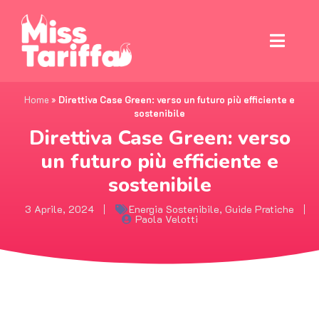
Home
»
Direttiva Case Green: verso un futuro più efficiente e
sostenibile
Direttiva Case Green: verso
un futuro più efficiente e
sostenibile
3 Aprile, 2024
Energia Sostenibile
,
Guide Pratiche
Paola Velotti