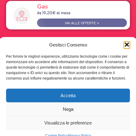
Gas
da 19,35€ al mese
VAI ALLE OFFERTE >
Gestisci Consenso
Per fornire le migliori esperienze, utilizziamo tecnologie come i cookie per
memorizzare e/o accedere alle informazioni del dispositivo. Il consenso a
queste tecnologie ci permetterà di elaborare dati come il comportamento di
navigazione o ID unici su questo sito. Non acconsentire o ritirare il
consenso può influire negativamente su alcune caratteristiche e funzioni.
Accetta
Nega
Visualizza le preferenze
© 2024 Miss Tariffa srl | P.IVA 09063191218 – Tutti i diritti
Cookie Policy
Privacy Policy