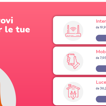
rovi
Inte
r le tue
da 19,
Mob
da 7,9
Luc
da 36,