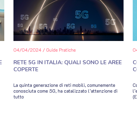
04/04/2024
/
Guide Pratiche
0
E
RETE 5G IN ITALIA: QUALI SONO LE AREE
C
COPERTE
C
La quinta generazione di reti mobili, comunemente
Co
conosciuta come 5G, ha catalizzato l’attenzione di
l’
tutto
(