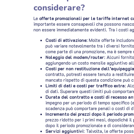
considerare?
Le
offerte promozionali per le tariffe internet 
importante essere consapevoli che possono nascon
non essere immediatamente evidenti. Tra i costi ag
Costi di attivazione
: Molte offerte includon
può variare notevolmente tra i diversi fornit
come parte di una promozione, ma è sempre me
Noleggio del modem/router
: Alcuni fornit
aggiungendo un costo mensile aggiuntivo alla
Costi per non restituzione dell’equipagg
contratto, potresti essere tenuto a restituir
mancato rispetto di questa condizione può c
Limiti di dati e costi per traffico extra
: Al
di dati. Superare questi limiti può comportare
Durata del contratto e costi di recesso an
impegno per un periodo di tempo specifico (e
scadenza può comportare penali o costi di d
Incremento dei prezzi dopo il periodo pro
prezzo ridotto per i primi mesi, dopodiché i
dopo il periodo promozionale e di considerar
Servizi aggiuntivi
: Talvolta, le offerte po