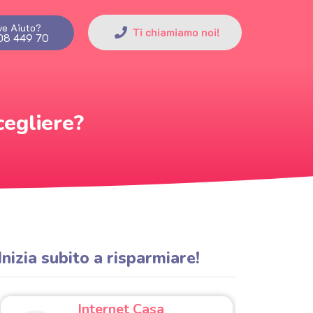
ve Aiuto?
Ti chiamiamo noi!
08 449 70
cegliere?
Inizia subito a risparmiare!
Internet Casa