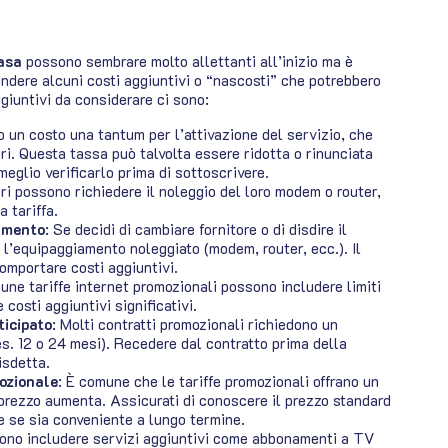
casa
possono sembrare molto allettanti all’inizio ma è
dere alcuni costi aggiuntivi o “nascosti” che potrebbero
giuntivi da considerare ci sono:
o un costo una tantum per l’attivazione del servizio, che
ori. Questa tassa può talvolta essere ridotta o rinunciata
glio verificarlo prima di sottoscrivere.
ori possono richiedere il noleggio del loro modem o router,
 tariffa.
iamento
: Se decidi di cambiare fornitore o di disdire il
e l’equipaggiamento noleggiato (modem, router, ecc.). Il
omportare costi aggiuntivi.
cune tariffe internet promozionali possono includere limiti
 costi aggiuntivi significativi.
ticipato
: Molti contratti promozionali richiedono un
s. 12 o 24 mesi). Recedere dal contratto prima della
isdetta.
mozionale
: È comune che le tariffe promozionali offrano un
l prezzo aumenta. Assicurati di conoscere il prezzo standard
e se sia conveniente a lungo termine.
ssono includere servizi aggiuntivi come abbonamenti a TV