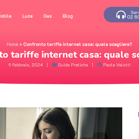
Ser
obile
Luce
Gas
Blog
02 8
Home
»
Confronto tariffe internet casa: quale scegliere?
o tariffe internet casa: quale s
9 Febbraio, 2024
Guide Pratiche
Paola Velotti